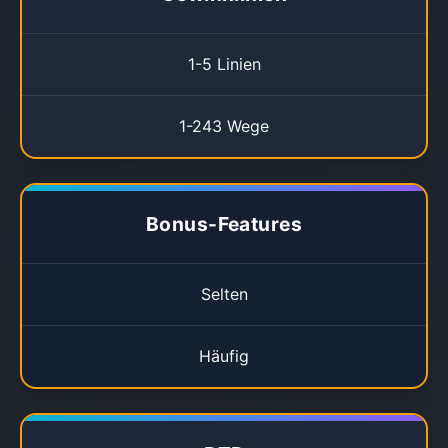
1-5 Linien
1-243 Wege
Bonus-Features
Selten
Häufig