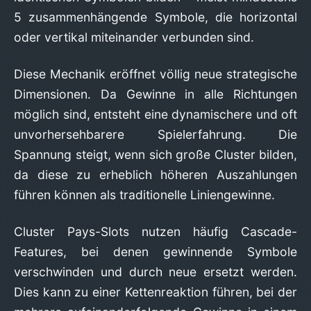
5 zusammenhängende Symbole, die horizontal
oder vertikal miteinander verbunden sind.
Diese Mechanik eröffnet völlig neue strategische
Dimensionen. Da Gewinne in alle Richtungen
möglich sind, entsteht eine dynamischere und oft
unvorhersehbarere Spielerfahrung. Die
Spannung steigt, wenn sich große Cluster bilden,
da diese zu erheblich höheren Auszahlungen
führen können als traditionelle Liniengewinne.
Cluster Pays-Slots nutzen häufig Cascade-
Features, bei denen gewinnende Symbole
verschwinden und durch neue ersetzt werden.
Dies kann zu einer Kettenreaktion führen, bei der