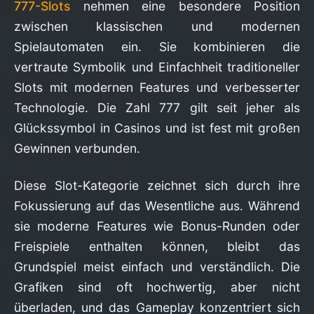
777-Slots
nehmen eine besondere Position
zwischen klassischen und modernen
Spielautomaten ein. Sie kombinieren die
vertraute Symbolik und Einfachheit traditioneller
Slots mit modernen Features und verbesserter
Technologie. Die Zahl 777 gilt seit jeher als
Glückssymbol in Casinos und ist fest mit großen
Gewinnen verbunden.
Diese Slot-Kategorie zeichnet sich durch ihre
Fokussierung auf das Wesentliche aus. Während
sie moderne Features wie Bonus-Runden oder
Freispiele enthalten können, bleibt das
Grundspiel meist einfach und verständlich. Die
Grafiken sind oft hochwertig, aber nicht
überladen, und das Gameplay konzentriert sich