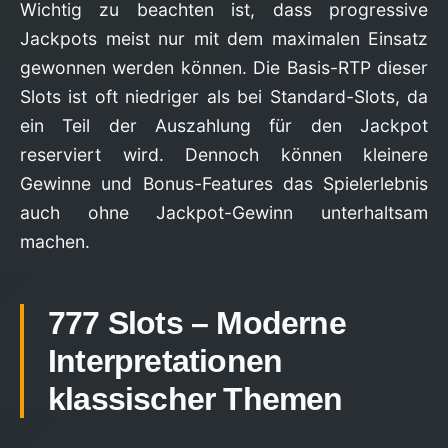
Wichtig zu beachten ist, dass progressive
Jackpots meist nur mit dem maximalen Einsatz
gewonnen werden können. Die Basis-RTP dieser
Slots ist oft niedriger als bei Standard-Slots, da
ein Teil der Auszahlung für den Jackpot
reserviert wird. Dennoch können kleinere
Gewinne und Bonus-Features das Spielerlebnis
auch ohne Jackpot-Gewinn unterhaltsam
machen.
777 Slots – Moderne
Interpretationen
klassischer Themen