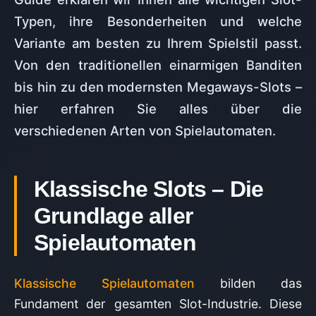
Typen, ihre Besonderheiten und welche
Variante am besten zu Ihrem Spielstil passt.
Von den traditionellen einarmigen Banditen
bis hin zu den modernsten Megaways-Slots –
hier erfahren Sie alles über die
verschiedenen Arten von Spielautomaten.
Klassische Slots – Die
Grundlage aller
Spielautomaten
Klassische Spielautomaten
bilden das
Fundament der gesamten Slot-Industrie. Diese