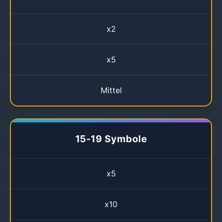
x2
x5
Mittel
15-19 Symbole
x5
x10