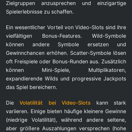
Zielgruppen anzusprechen und einzigartige
Spielerlebnisse zu schaffen.
Ein wesentlicher Vorteil von Video-Slots sind ihre
vielfältigen Bonus-Features. Wild-Symbole
können andere Symbole ersetzen und
Gewinnchancen erhöhen. Scatter-Symbole lösen
oft Freispiele oder Bonus-Runden aus. Zusätzlich
können Mini-Spiele, Multiplikatoren,
expandierende Wilds und progressive Jackpots
das Spiel bereichern.
Die
Volatilität bei Video-Slots
kann stark
variieren. Einige bieten häufige kleinere Gewinne
(niedrige Volatilität), während andere seltene,
aber größere Auszahlungen versprechen (hohe