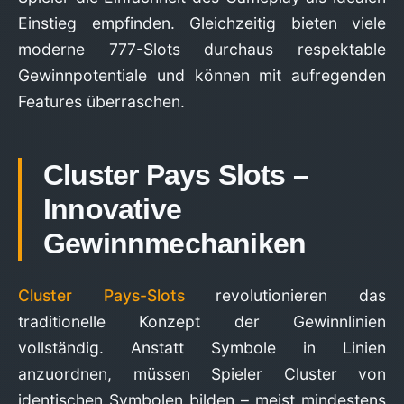
Einstieg empfinden. Gleichzeitig bieten viele
moderne 777-Slots durchaus respektable
Gewinnpotentiale und können mit aufregenden
Features überraschen.
Cluster Pays Slots –
Innovative
Gewinnmechaniken
Cluster Pays-Slots
revolutionieren das
traditionelle Konzept der Gewinnlinien
vollständig. Anstatt Symbole in Linien
anzuordnen, müssen Spieler Cluster von
identischen Symbolen bilden – meist mindestens