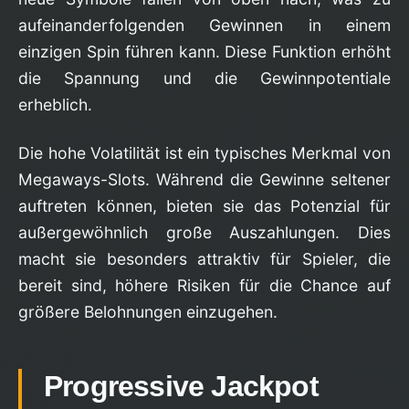
aufeinanderfolgenden Gewinnen in einem
einzigen Spin führen kann. Diese Funktion erhöht
die Spannung und die Gewinnpotentiale
erheblich.
Die hohe Volatilität ist ein typisches Merkmal von
Megaways-Slots. Während die Gewinne seltener
auftreten können, bieten sie das Potenzial für
außergewöhnlich große Auszahlungen. Dies
macht sie besonders attraktiv für Spieler, die
bereit sind, höhere Risiken für die Chance auf
größere Belohnungen einzugehen.
Progressive Jackpot