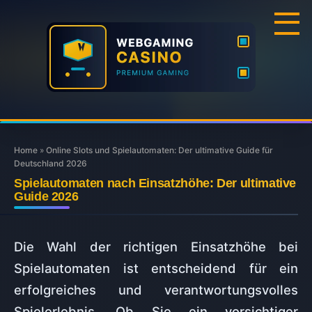
Skip
to
content
Home
»
Online Slots und Spielautomaten: Der ultimative Guide für
Deutschland 2026
Spielautomaten nach Einsatzhöhe: Der ultimative
Guide 2026
Die Wahl der richtigen Einsatzhöhe bei
Spielautomaten ist entscheidend für ein
erfolgreiches und verantwortungsvolles
Spielerlebnis. Ob Sie ein vorsichtiger