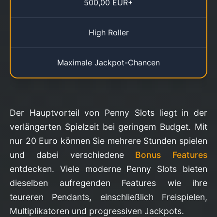
500,00 EUR+
High Roller
Maximale Jackpot-Chancen
Der Hauptvorteil von Penny Slots liegt in der
verlängerten Spielzeit bei geringem Budget. Mit
nur 20 Euro können Sie mehrere Stunden spielen
und dabei verschiedene
Bonus Features
entdecken. Viele moderne Penny Slots bieten
dieselben aufregenden Features wie ihre
teureren Pendants, einschließlich Freispielen,
Multiplikatoren und progressiven Jackpots.