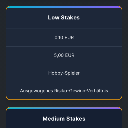
Low Stakes
0,10 EUR
5,00 EUR
Hobby-Spieler
Ausgewogenes Risiko-Gewinn-Verhältnis
Medium Stakes