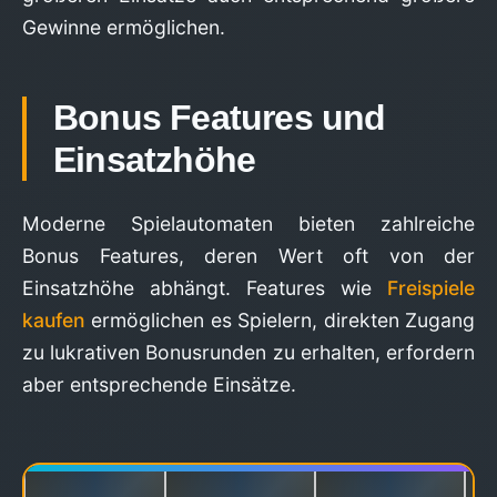
Gewinne ermöglichen.
Bonus Features und
Einsatzhöhe
Moderne Spielautomaten bieten zahlreiche
Bonus Features, deren Wert oft von der
Einsatzhöhe abhängt. Features wie
Freispiele
kaufen
ermöglichen es Spielern, direkten Zugang
zu lukrativen Bonusrunden zu erhalten, erfordern
aber entsprechende Einsätze.