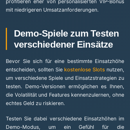
profitieren eher von personalisierten VIP-Bonus
mit niedrigeren Umsatzanforderungen.
Demo-Spiele zum Testen
verschiedener Einsätze
Bevor Sie sich für eine bestimmte Einsatzhöhe
entscheiden, sollten Sie
kostenlose Slots
nutzen,
um verschiedene Spiele und Einsatzstrategien zu
testen. Demo-Versionen ermöglichen es Ihnen,
die Volatilität und Features kennenzulernen, ohne
echtes Geld zu riskieren.
Testen Sie dabei verschiedene Einsatzhöhen im
Demo-Modus, um ein Gefühl für die