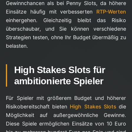
Gewinnchancen als bei Penny Slots, da höhere
Einsätze häufig mit verbesserten
RTP-Werten
einhergehen. Gleichzeitig bleibt das Risiko
überschaubar, und Sie können verschiedene
Strategien testen, ohne Ihr Budget übermäßig zu
belasten.
High Stakes Slots für
ambitionierte Spieler
Für Spieler mit größerem Budget und höherer
Risikobereitschaft bieten
High Stakes Slots
die
Möglichkeit auf außergewöhnliche Gewinne.
Diese Spiele ermöglichen Einsätze von 10 Euro