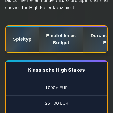
bis zu mehreren hundert Euro pro Spin und sind
speziell für High Roller konzipiert.
Empfohlenes
Durchschn
Spieltyp
Budget
Eins
Klassische High Stakes
1.000+ EUR
25-100 EUR