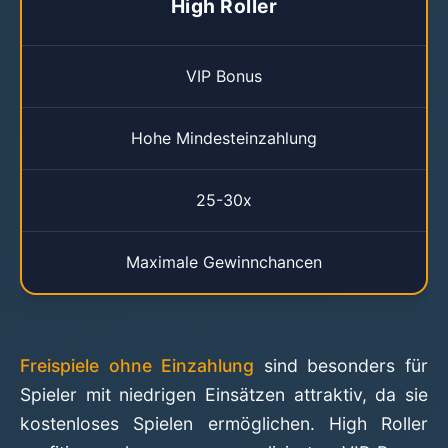
High Roller
VIP Bonus
Hohe Mindesteinzahlung
25-30x
Maximale Gewinnchancen
Freispiele ohne Einzahlung
sind besonders für
Spieler mit niedrigen Einsätzen attraktiv, da sie
kostenloses Spielen ermöglichen. High Roller