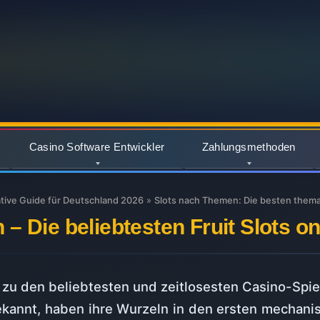
Casino Software Entwickler
Zahlungsmethoden
ative Guide für Deutschland 2026
»
Slots nach Themen: Die besten them
– Die beliebtesten Fruit Slots on
zu den beliebtesten und zeitlosesten Casino-Spie
bekannt, haben ihre Wurzeln in den ersten mechan