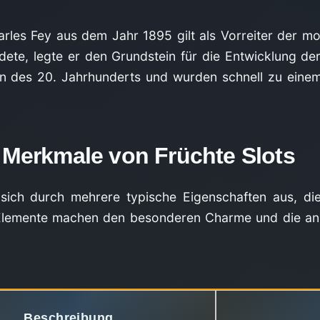
arles Fey aus dem Jahr 1895 gilt als Vorreiter der 
te, legte er den Grundstein für die Entwicklung der
n des 20. Jahrhunderts und wurden schnell zu einem 
 Merkmale von Früchte Slots
 sich durch mehrere typische Eigenschaften aus, d
Elemente machen den besonderen Charme und die anha
Beschreibung